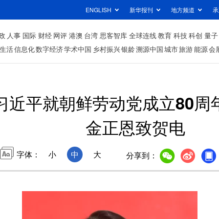
ENGLISH
新华报刊
地方频道
承
政
人事
国际
财经
网评
港澳
台湾
思客智库
全球连线
教育
科技
科创
量子
生活
信息化
数字经济
学术中国
乡村振兴
银龄
溯源中国
城市
旅游
能源
会
习近平就朝鲜劳动党成立80周
金正恩致贺电
字体：
小
中
大
分享到：