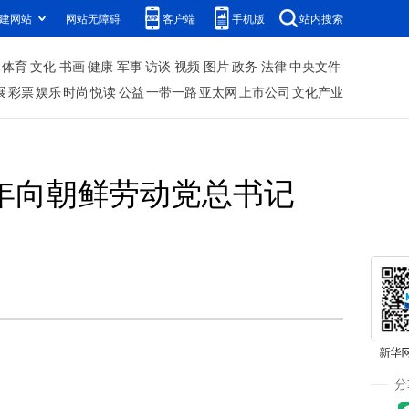
建网站
网站无障碍
客户端
手机版
站内搜索
体育
文化
书画
健康
军事
访谈
视频
图片
政务
法律
中央文件
展
彩票
娱乐
时尚
悦读
公益
一带一路
亚太网
上市公司
文化产业
年向朝鲜劳动党总书记